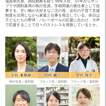
滋賀県出身。病院勤務を経て'99年入社、'07年からサン
プラザ調剤薬局の執行役員、学術関連の責任者として従
事する。甘い物が大好きな二児の母。会社の子育て支援
制度を活用しながら家庭と仕事を両立している。休日は
子どもたちの野球・バレーボールの応援に出かけ、大声
で応援することで日々のストレスを発散しているとか。
執行役員／
薬剤師
ブロック長／
薬剤師
ブロック長／
薬剤師