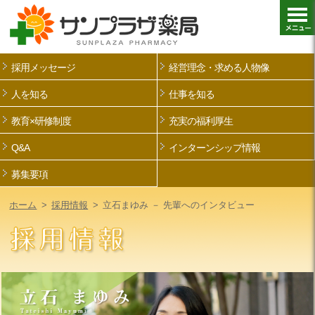
採用メッセージ
経営理念・求める人物像
人を知る
仕事を知る
教育×研修制度
充実の福利厚生
Q&A
インターンシップ情報
募集要項
ホーム
>
採用情報
>
立石まゆみ － 先輩へのインタビュー